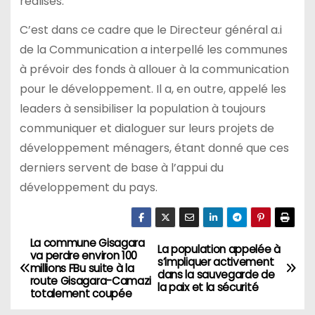
réalisés.
C’est dans ce cadre que le Directeur général a.i
de la Communication a interpellé les communes
à prévoir des fonds à allouer à la communication
pour le développement. Il a, en outre, appelé les
leaders à sensibiliser la population à toujours
communiquer et dialoguer sur leurs projets de
développement ménagers, étant donné que ces
derniers servent de base à l’appui du
développement du pays.
La commune Gisagara
Navigation
La population appelée à
va perdre environ 100
s’impliquer activement
millions FBu suite à la
de
dans la sauvegarde de
route Gisagara-Camazi
la paix et la sécurité
totalement coupée
l’article