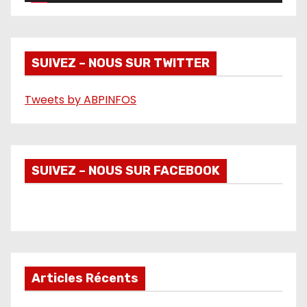
v
i
d
é
SUIVEZ – NOUS SUR TWITTER
o
Tweets by ABPINFOS
SUIVEZ – NOUS SUR FACEBOOK
Articles Récents