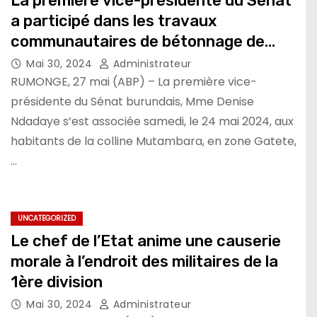
La première vice-présidente du Sénat
a participé dans les travaux
communautaires de bétonnage de
deux salles de classe
Mai 30, 2024
Administrateur
RUMONGE, 27 mai (ABP) – La première vice-
présidente du Sénat burundais, Mme Denise
Ndadaye s’est associée samedi, le 24 mai 2024, aux
habitants de la colline Mutambara, en zone Gatete,
…
UNCATEGORIZED
Le chef de l’Etat anime une causerie
morale à l’endroit des militaires de la
1ère division
Mai 30, 2024
Administrateur