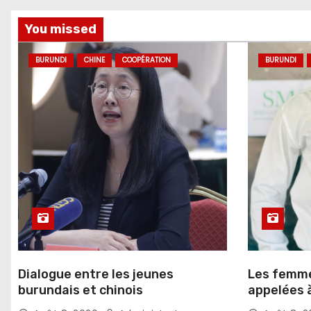
You missed
BURUNDI
CHINE
COOPÉRATION
BURUNDI
Dialogue entre les jeunes
Les femmes
burundais et chinois
appelées à
dépistage