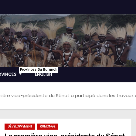
Provinces Du Burundi
OVINCES
ENGLISH
ière vice-présidente du Sénat a participé dans les travau
DÉVELOPPEMENT
RUMONGE