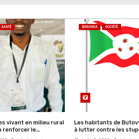
SANTÉ
BURUNGA
SOCIÉTÉ
 vivant en milieu rural
Les habitants de Butov
 renforcer le
à lutter contre les stup
 des infections
les accusations de sorc