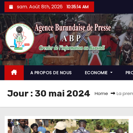
Skip
sam. Août 8th, 2026
10:35:15 AM
to
content
A PROPOS DE NOUS
ECONOMIE
PR
Jour :
30 mai 2024
Home
La prem