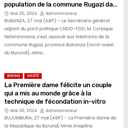
population de la commune Rugazi dans
des travaux de développement
Mai 30, 2024
Administrateur
communautaire
BUBANZA, 27 mai (ABP) – Le Secrétaire général
adjoint du parti politique CNDD-FDD, M. Cyriaque
Nshimirimana, s’est associé aux habitants de la
commune Rugazi, province Bubanza (nord-ouest
du Burundi), dans…
BURUNDI
SOCIÉTÉ
La Première dame félicite un couple
qui a mis au monde grâce à la
technique de fécondation in-vitro
Mai 30, 2024
Administrateur
BUJUMBURA, 27 mai (ABP) – La Première dame de
la République du Burundi, Mme Angeline