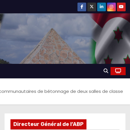
x communautaires de bétonnage de deux salles de classe
Directeur Général de l’ABP