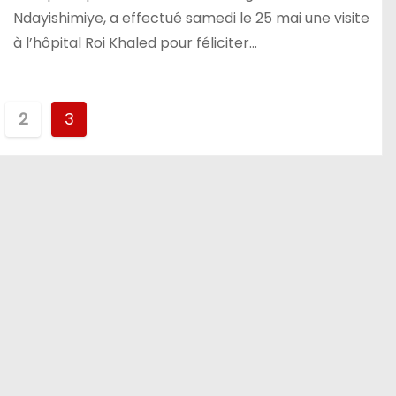
Ndayishimiye, a effectué samedi le 25 mai une visite
à l’hôpital Roi Khaled pour féliciter…
tion
2
3
ations