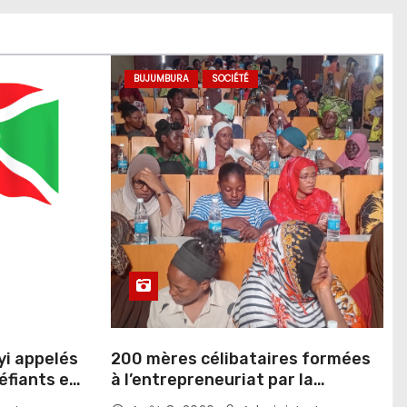
BUJUMBURA
SOCIÉTÉ
yi appelés
200 mères célibataires formées
éfiants et
à l’entrepreneuriat par la
ellerie
Fondation Umugiraneza et l’OPDD