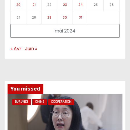
20
21
22
23
24
25
26
27
28
29
30
31
mai 2024
« Avr
Juin »
You missed
BURUNDI
CHINE
COOPÉRATION