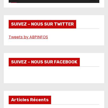
v
i
d
é
SUIVEZ – NOUS SUR TWITTER
o
Tweets by ABPINFOS
SUIVEZ – NOUS SUR FACEBOOK
Articles Récents