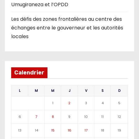
Umugiraneza et l’OPDD
Les défis des zones frontalières au centre des
échanges entre le gouverneur et les autorités
locales
Calendrier
L
M
M
J
V
S
D
1
2
3
4
5
6
7
8
9
10
11
12
13
14
15
16
17
18
19