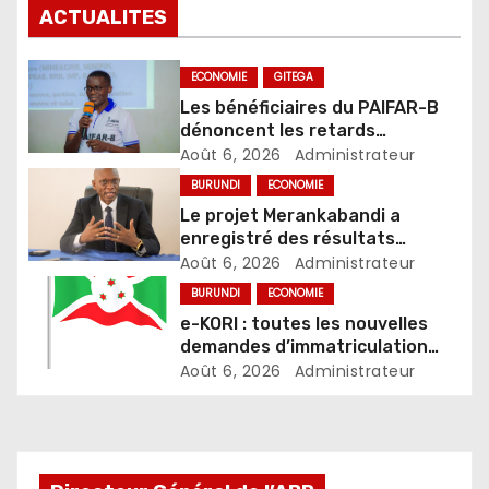
ACTUALITES
ECONOMIE
GITEGA
Les bénéficiaires du PAIFAR-B
dénoncent les retards
exagérés dans l’octroi des
Août 6, 2026
Administrateur
crédits agricoles
BURUNDI
ECONOMIE
Le projet Merankabandi a
enregistré des résultats
encourageants
Août 6, 2026
Administrateur
BURUNDI
ECONOMIE
e-KORI : toutes les nouvelles
demandes d’immatriculation
désormais en ligne à partir du 4
Août 6, 2026
Administrateur
août