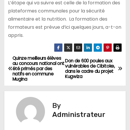
L’étape qui va suivre est celle de la formation des
plateformes communales pour la sécurité
alimentaire et la nutrition. La formation des
formateurs est prévue d’ici quelques jours, a-t-on
appris.
Quinze meilleurs élèves
Navigation
Don de 600 poules aux
au concours national ont
vulnérables de Cibitoke,
été primés par des
de
dans le cadre du projet
natifs en commune
Kugwiza
Mugina
l’article
By
Administrateur