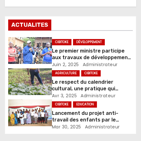
ACTUALITES
CIBITOKE
DÉVELOPPEMENT
Le premier ministre participe
aux travaux de développement
communautaire à Rugombo
Juin 2, 2025
Administrateur
AGRICULTURE
CIBITOKE
Le respect du calendrier
cultural, une pratique qui
favorise le rendement agricole
Avr 3, 2025
Administrateur
CIBITOKE
EDUCATION
Lancement du projet anti-
travail des enfants par le
Syndicat STEB, en commune
Mar 30, 2025
Administrateur
Buganda