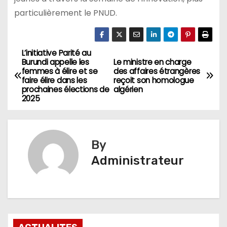
particulièrement le PNUD.
L’initiative Parité au
Navigation
Burundi appelle les
Le ministre en charge
femmes à élire et se
des affaires étrangères
de
faire élire dans les
reçoit son homologue
prochaines élections de
algérien
l’article
2025
By
Administrateur