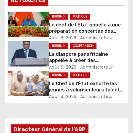
ACTUALITES
BURUNDI
POLITIQUE
Le chef de l’Etat appelle à une
préparation concertée des
élections de 2027
Août 6, 2026
Administrateur
BURUNDI
COOPÉRATION
La diaspora panafricaine
appelée à créer des
mécanismes favorisant
Août 6, 2026
Administrateur
l’investissement dans les pays
BURUNDI
POLITIQUE
d’origine
Le Chef de l’État exhorte les
jeunes à valoriser leurs talents
pour accélérer le
Août 6, 2026
Administrateur
développement
Directeur Général de l’ABP