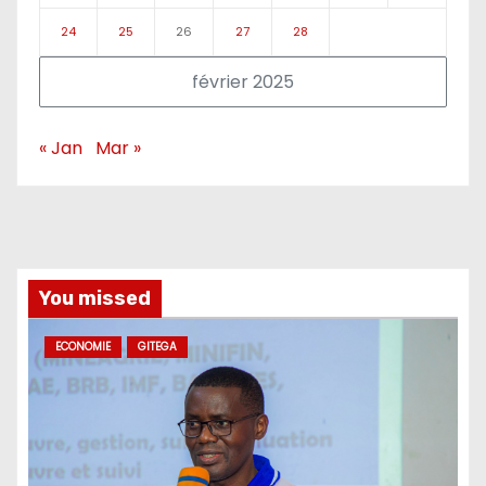
24
25
26
27
28
février 2025
« Jan
Mar »
You missed
ECONOMIE
GITEGA