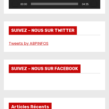
r
00:00
04:35
v
i
d
é
SUIVEZ – NOUS SUR TWITTER
o
Tweets by ABPINFOS
SUIVEZ – NOUS SUR FACEBOOK
Articles Récents