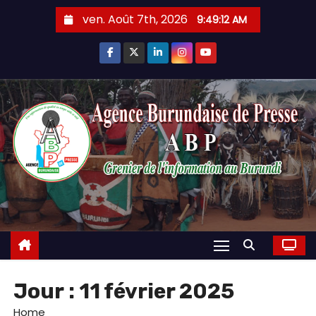
Skip
ven. Août 7th, 2026
9:49:13 AM
to
content
Jour :
11 février 2025
Home