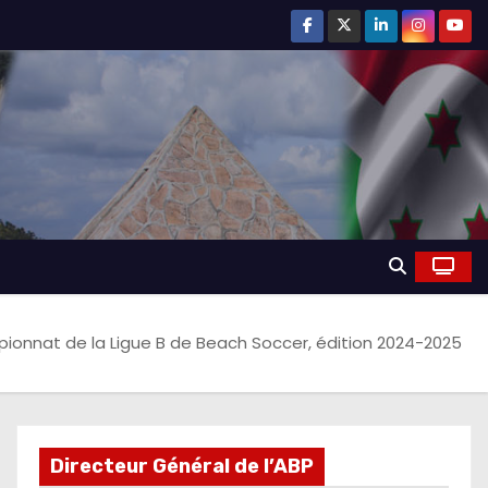
onnat de la Ligue B de Beach Soccer, édition 2024-2025
Directeur Général de l’ABP