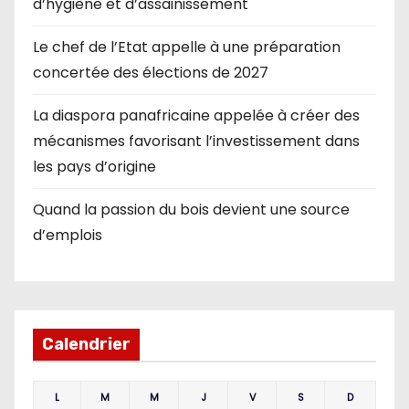
d’hygiène et d’assainissement
Le chef de l’Etat appelle à une préparation
concertée des élections de 2027
La diaspora panafricaine appelée à créer des
mécanismes favorisant l’investissement dans
les pays d’origine
Quand la passion du bois devient une source
d’emplois
Calendrier
L
M
M
J
V
S
D