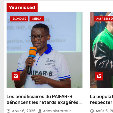
You missed
ECONOMIE
GITEGA
ASSAINISSE
Les bénéficiaires du PAIFAR-B
La popula
dénoncent les retards exagérés
respecter 
dans l’octroi des crédits agricoles
d’assaini
Août 6, 2026
Administrateur
Août 6, 