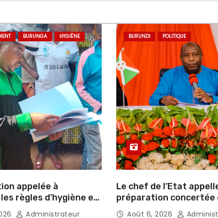
MENT
BURUNGA
HYGIÈNE
BURUNDI
POLITIQUE
tion appelée à
Le chef de l’Etat appell
les règles d’hygiène et
préparation concertée
ssement
élections de 2027
2026
Administrateur
Août 6, 2026
Administ