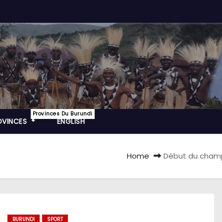
Provinces Du Burundi
OVINCES
ENGLISH
Home
Début du champi
BURUNDI
SPORT