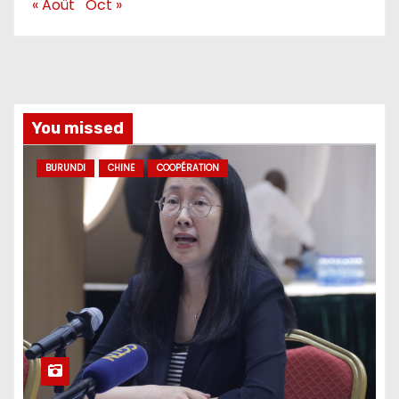
« Août
Oct »
You missed
BURUNDI
CHINE
COOPÉRATION