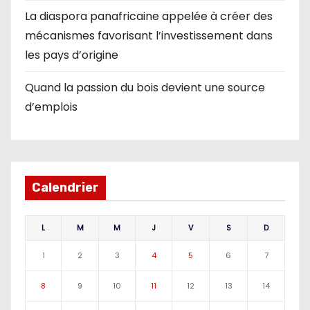
La diaspora panafricaine appelée à créer des
mécanismes favorisant l’investissement dans
les pays d’origine
Quand la passion du bois devient une source
d’emplois
Calendrier
L
M
M
J
V
S
D
1
2
3
4
5
6
7
8
9
10
11
12
13
14