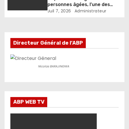
personnes âgées, l’une des
priorités de l’AEVVO-Burundi
Juil 7, 2026
Administrateur
Directeur Général de l’ABP
Nicolas BARAJINGWA
ABP WEB TV