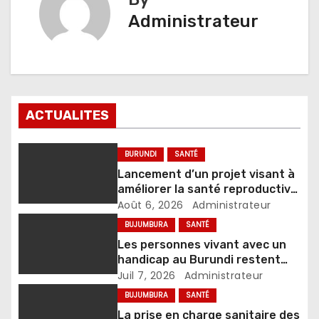
Administrateur
ACTUALITES
BURUNDI
SANTÉ
Lancement d’un projet visant à
améliorer la santé reproductive
et le bien-être
Août 6, 2026
Administrateur
BUJUMBURA
SANTÉ
Les personnes vivant avec un
handicap au Burundi restent
confrontées à de nombreux
Juil 7, 2026
Administrateur
défis
BUJUMBURA
SANTÉ
La prise en charge sanitaire des