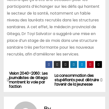
participants d’échanger sur les défis qui hantent
le secteur de la santé, notamment un faible
niveau des lauréats recrutés dans les structures
sanitaires. A cet effet, le médecin provincial de
Gitega, Dr Toyi Salvator a suggéré une mise en
place d’un stage de six mois dans une structure
sanitaire très performante pour les nouveaux
recrutés, afin d’améliorer les services.
Vision 2040–2060 : Les
Navigation
La consommation des
journalistes de Gitega
stupéfiants peut détruire
montrent la voie par
de
l’avenir de la jeunesse
l’action
l’article
By