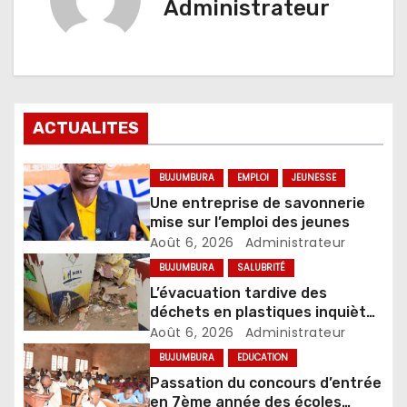
Administrateur
ACTUALITES
BUJUMBURA
EMPLOI
JEUNESSE
Une entreprise de savonnerie
mise sur l’emploi des jeunes
Août 6, 2026
Administrateur
BUJUMBURA
SALUBRITÉ
L’évacuation tardive des
déchets en plastiques inquiète
les commerçants de Bujumbura
Août 6, 2026
Administrateur
BUJUMBURA
EDUCATION
Passation du concours d’entrée
en 7ème année des écoles