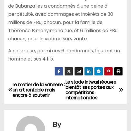
de Bubanza les a condamnés à une peine à
perpétuité, avec dommages et intérêts de 30
millions de FBu, chacun, pour la famille de
Thérence Bimenyimana tué, et 6 millions de FBu
chacun, pour la victime survivante.
A noter que, parmi ces 6 condamnés, figurent un
homme et ses 4 fils.
Le stade Intwari réouvre
Navigation
Le métier de la vannerie :
bientôt ses portes aux
un art rentable mais
compétitions
de
encore à soutenir
internationales
l’article
By