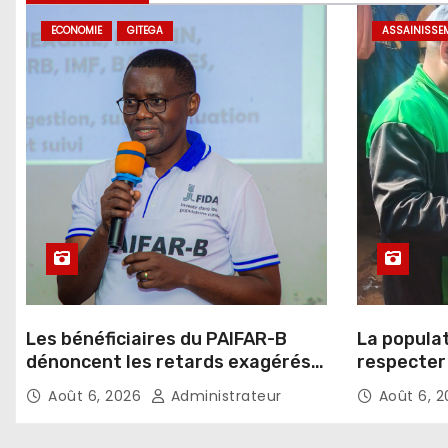
ECONOMIE
GITEGA
ASSAINISSE
Les bénéficiaires du PAIFAR-B
La popula
dénoncent les retards exagérés
respecter 
dans l’octroi des crédits agricoles
d’assaini
Août 6, 2026
Administrateur
Août 6, 