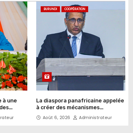
BURUNDI
COOPÉRATION
e à une
La diaspora panafricaine appelée
 des
à créer des mécanismes
favorisant l’investissement dans
rateur
Août 6, 2026
Administrateur
les pays d’origine