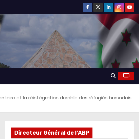
lontaire et la réintégration durable des réfugiés burundais
Directeur Général de l’ABP