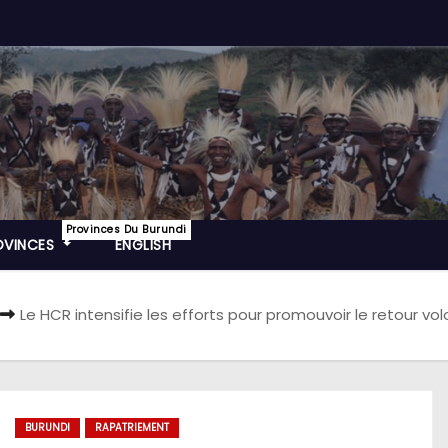
Provinces Du Burundi
OVINCES
ENGLISH
Le HCR intensifie les efforts pour promouvoir le retour vo
BURUNDI
RAPATRIEMENT