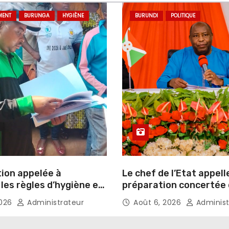
MENT
BURUNGA
HYGIÈNE
BURUNDI
POLITIQUE
tion appelée à
Le chef de l’Etat appell
les règles d’hygiène et
préparation concertée
ssement
élections de 2027
2026
Administrateur
Août 6, 2026
Administ