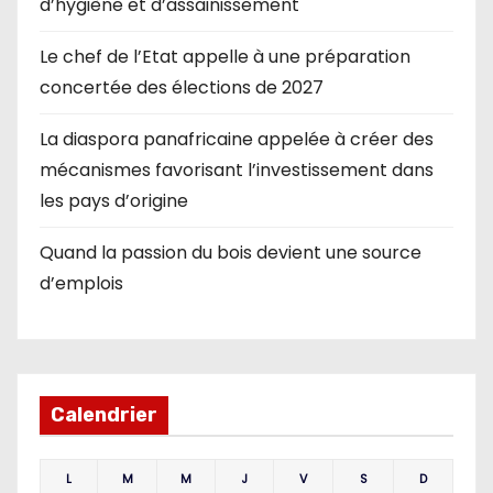
d’hygiène et d’assainissement
Le chef de l’Etat appelle à une préparation
concertée des élections de 2027
La diaspora panafricaine appelée à créer des
mécanismes favorisant l’investissement dans
les pays d’origine
Quand la passion du bois devient une source
d’emplois
Calendrier
L
M
M
J
V
S
D