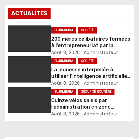
ACTUALITES
BUJUMBURA
SOCIÉTÉ
200 mères célibataires formées
à l’entrepreneuriat par la
Fondation Umugiraneza et
Août 8, 2026
Administrateur
l’OPDD
BUJUMBURA
SOCIÉTÉ
La jeunesse interpellée à
utiliser l’intelligence artificielle
de façon responsable
Août 8, 2026
Administrateur
BUJUMBURA
SÉCURITÉ ROUTIÈRE
Quinze vélos saisis par
l’administration en zone
Nyabiraba
Août 8, 2026
Administrateur