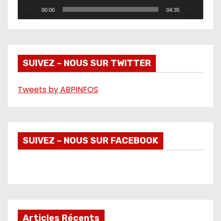
r
00:00
04:35
v
i
d
é
SUIVEZ – NOUS SUR TWITTER
o
Tweets by ABPINFOS
SUIVEZ – NOUS SUR FACEBOOK
Articles Récents