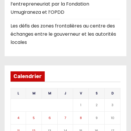
l’entrepreneuriat par la Fondation
Umugiraneza et l’OPDD
Les défis des zones frontalières au centre des
échanges entre le gouverneur et les autorités
locales
Calendrier
L
M
M
J
V
S
D
1
2
3
4
5
6
7
8
9
10
11
12
13
14
15
16
17