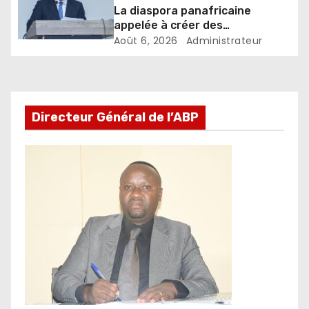
La diaspora panafricaine
appelée à créer des
mécanismes favorisant
Août 6, 2026
Administrateur
l’investissement dans les pays
d’origine
Directeur Général de l’ABP