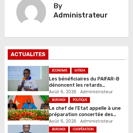
By
Administrateur
ACTUALITES
ECONOMIE
GITEGA
Les bénéficiaires du PAIFAR-B
dénoncent les retards
exagérés dans l’octroi des
Août 6, 2026
Administrateur
crédits agricoles
BURUNDI
POLITIQUE
Le chef de l’Etat appelle à une
préparation concertée des
élections de 2027
Août 6, 2026
Administrateur
BURUNDI
COOPÉRATION