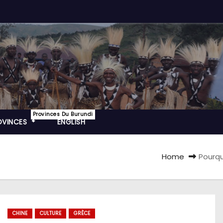
Provinces Du Burundi
OVINCES
ENGLISH
Home
Pourqu
CHINE
CULTURE
GRÈCE