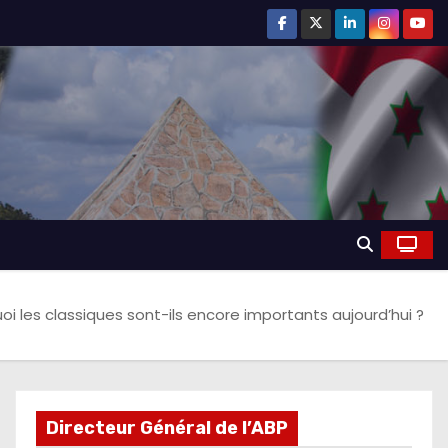
oi les classiques sont-ils encore importants aujourd’hui ?
Directeur Général de l’ABP