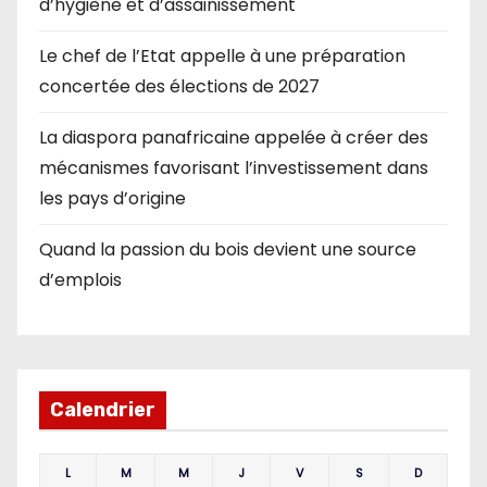
d’hygiène et d’assainissement
Le chef de l’Etat appelle à une préparation
concertée des élections de 2027
La diaspora panafricaine appelée à créer des
mécanismes favorisant l’investissement dans
les pays d’origine
Quand la passion du bois devient une source
d’emplois
Calendrier
L
M
M
J
V
S
D