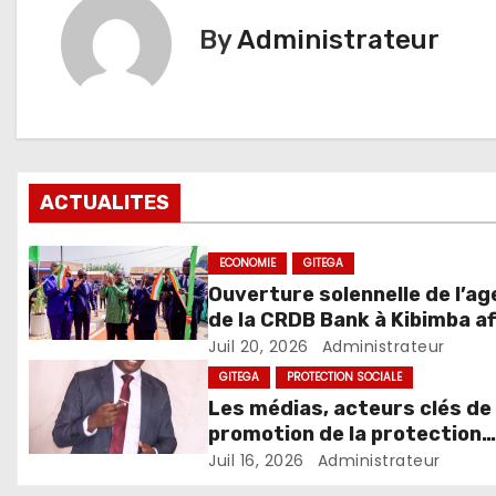
By
Administrateur
ACTUALITES
ECONOMIE
GITEGA
Ouverture solennelle de l’a
de la CRDB Bank à Kibimba af
de renforcer son appui au
Juil 20, 2026
Administrateur
financement de l’agriculture
GITEGA
PROTECTION SOCIALE
de l’élevage
Les médias, acteurs clés de 
promotion de la protection
sociale au Burundi
Juil 16, 2026
Administrateur