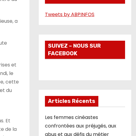
é
Tweets by ABPINFOS
o
ieuse, a
ute
SUIVEZ – NOUS SUR
FACEBOOK
rises et
di, le
e, cette
 et du
Articles Récents
Les femmes cinéastes
s. Et
confrontées aux préjugés, aux
e de la
abus et aux défis du métier