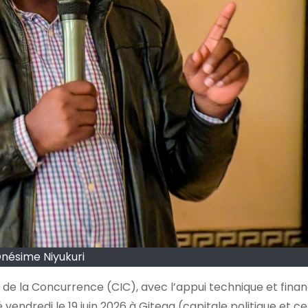
nésime Niyukuri
e la Concurrence (CIC), avec l’appui technique et financ
endredi le 19 juin 2026 à Gitega (capitale politique et c