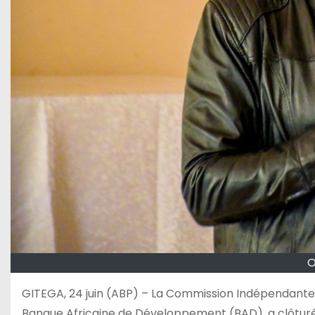
O
GITEGA, 24 juin (ABP) – La Commission Indépendante d
Banque Africaine de Développement (BAD), a clôturé v