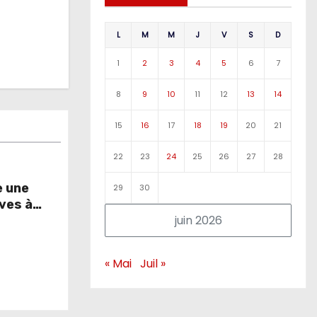
L
M
M
J
V
S
D
1
2
3
4
5
6
7
8
9
10
11
12
13
14
15
16
17
18
19
20
21
22
23
24
25
26
27
28
e une
29
30
ives à
juin 2026
d’or
« Mai
Juil »