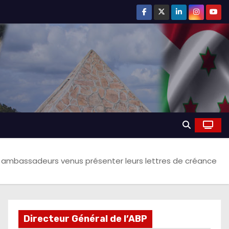
ix ambassadeurs venus présenter leurs lettres de créance
Directeur Général de l’ABP