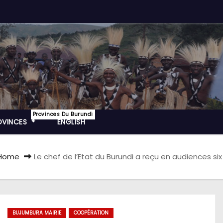
Provinces Du Burundi
OVINCES
ENGLISH
Home
Le chef de l’Etat du Burundi a reçu en audiences s
BUJUMBURA MAIRIE
COOPÉRATION