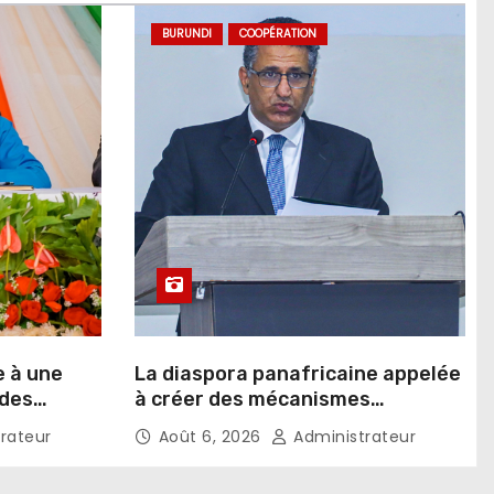
BURUNDI
COOPÉRATION
e à une
La diaspora panafricaine appelée
 des
à créer des mécanismes
favorisant l’investissement dans
rateur
Août 6, 2026
Administrateur
les pays d’origine