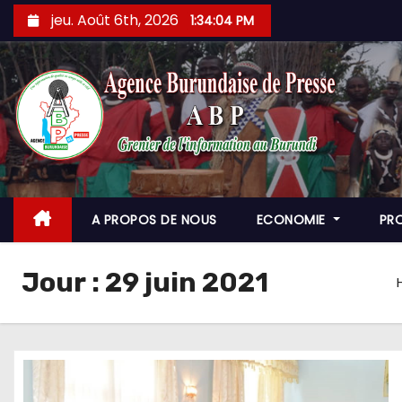
Skip
jeu. Août 6th, 2026
1:34:06 PM
to
content
A PROPOS DE NOUS
ECONOMIE
PR
Jour :
29 juin 2021