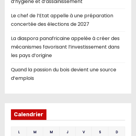
d’hygiène et d’assainissement
Le chef de l’Etat appelle à une préparation
concertée des élections de 2027
La diaspora panafricaine appelée à créer des
mécanismes favorisant l’investissement dans
les pays d’origine
Quand la passion du bois devient une source
d’emplois
Calendrier
L
M
M
J
V
S
D