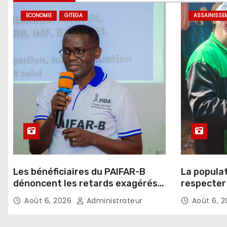
ECONOMIE
GITEGA
ASSAINISSE
Les bénéficiaires du PAIFAR-B
La popula
dénoncent les retards exagérés
respecter 
dans l’octroi des crédits agricoles
d’assaini
Août 6, 2026
Administrateur
Août 6, 