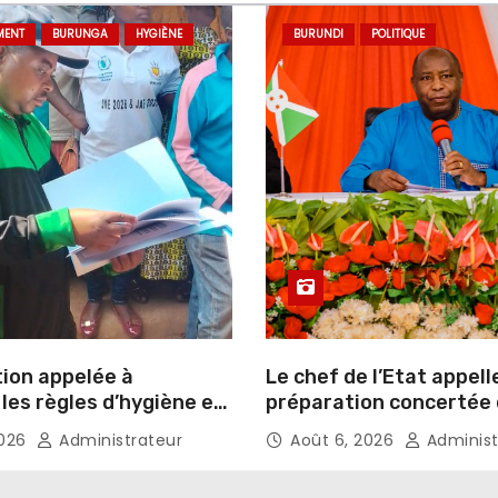
MENT
BURUNGA
HYGIÈNE
BURUNDI
POLITIQUE
tion appelée à
Le chef de l’Etat appell
les règles d’hygiène et
préparation concertée
ssement
élections de 2027
2026
Administrateur
Août 6, 2026
Administ