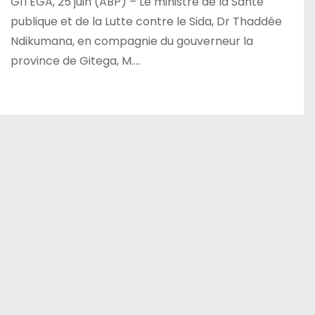
GITEGA, 25 juin (ABP) – Le ministre de la Santé
publique et de la Lutte contre le Sida, Dr Thaddée
Ndikumana, en compagnie du gouverneur la
province de Gitega, M.…