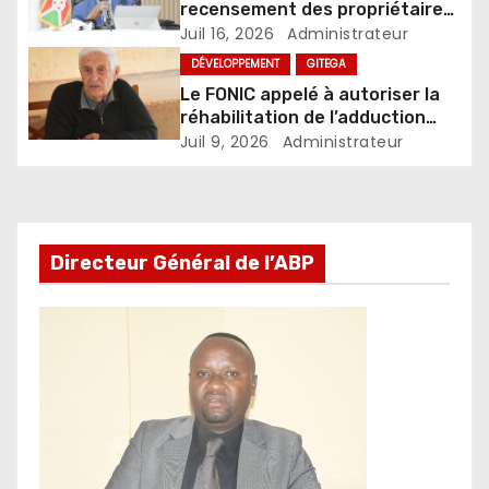
recensement des propriétaires
des propriétés ou parcelles
Juil 16, 2026
Administrateur
dans les centres urbains du
DÉVELOPPEMENT
GITEGA
Burundi
Le FONIC appelé à autoriser la
réhabilitation de l’adduction
d’eau Muzenga-Bugenyuzi
Juil 9, 2026
Administrateur
Directeur Général de l’ABP