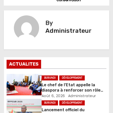
l’article
By
Administrateur
ACTUALITES
BURUNDI
DÉVELOPPEMENT
Le chef de l’Etat appelle la
diaspora à renforcer son rôle
dans le développement du pays
Août 6, 2026
Administrateur
BURUNDI
DÉVELOPPEMENT
Lancement officiel du