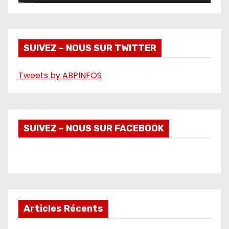
v
i
d
é
SUIVEZ – NOUS SUR TWITTER
o
Tweets by ABPINFOS
SUIVEZ – NOUS SUR FACEBOOK
Articles Récents