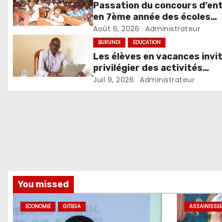
Passation du concours d’en
en 7ème année des écoles
d’excellence, édition 2026
Août 6, 2026
Administrateur
BURUNDI
EDUCATION
Les élèves en vacances invi
privilégier des activités
constructives
Juil 9, 2026
Administrateur
You missed
ECONOMIE
GITEGA
ASSAINISSE