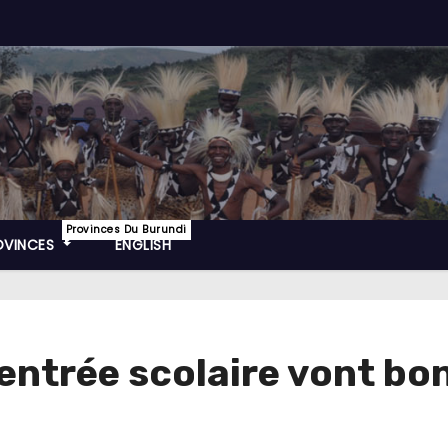
Provinces Du Burundi
OVINCES
ENGLISH
entrée scolaire vont bon