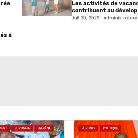
trée
Les activités de vacan
contribuent au dévelo
des compétences chez 
Juil 20, 2026
Administrateur
enfants
tés à
MENT
BURUNGA
HYGIÈNE
BURUNDI
POLITIQUE