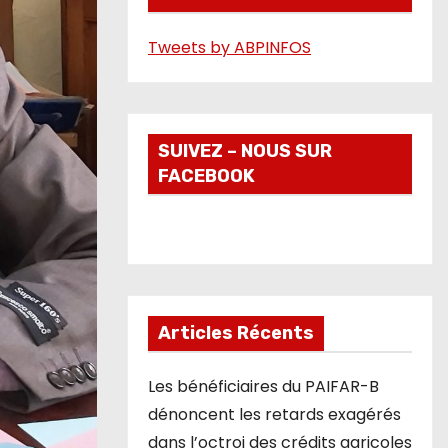
é
Tweets by ABPINFOS
o
SUIVEZ – NOUS SUR
FACEBOOK
Articles Récents
Les bénéficiaires du PAIFAR-B
dénoncent les retards exagérés
dans l’octroi des crédits agricoles