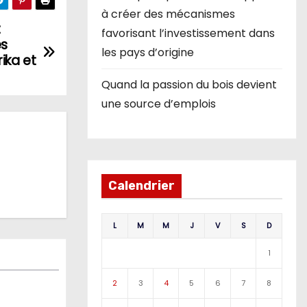
à créer des mécanismes
t
favorisant l’investissement dans
es
les pays d’origine
ika et
Quand la passion du bois devient
une source d’emplois
Calendrier
L
M
M
J
V
S
D
1
2
3
4
5
6
7
8