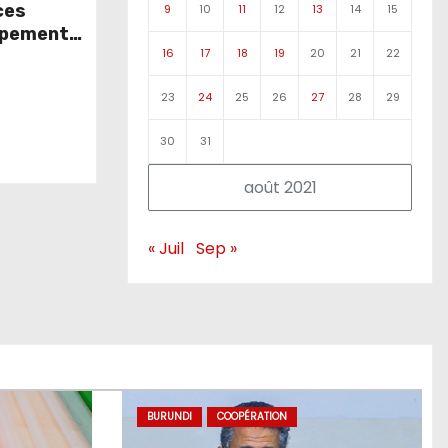
ces
9
10
11
12
13
14
15
ppement
16
17
18
19
20
21
22
les
23
24
25
26
27
28
29
30
31
août 2021
« Juil
Sep »
BURUNDI
COOPÉRATION