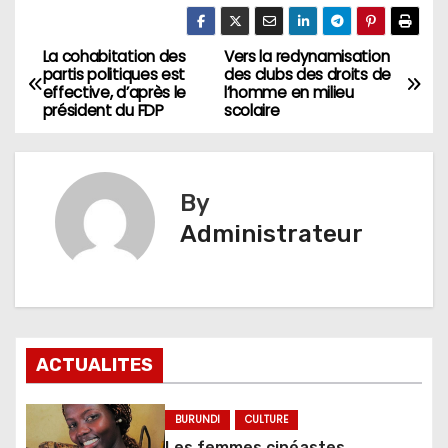
La cohabitation des
Vers la redynamisation
Navigation
partis politiques est
des clubs des droits de
effective, d’après le
l’homme en milieu
de
président du FDP
scolaire
l’article
By
Administrateur
ACTUALITES
BURUNDI
CULTURE
Les femmes cinéastes