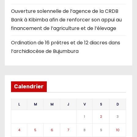
Ouverture solennelle de l’agence de la CRDB
Bank à Kibimba afin de renforcer son appui au
financement de l’agriculture et de l’élevage
Ordination de 16 prêtres et de 12 diacres dans
l’archidiocèse de Bujumbura
Calendrier
L
M
M
J
V
S
D
1
2
3
4
5
6
7
8
9
10