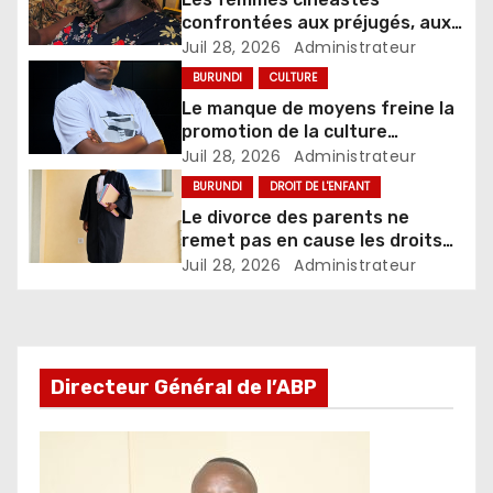
confrontées aux préjugés, aux
abus et aux défis du métier
Juil 28, 2026
Administrateur
BURUNDI
CULTURE
Le manque de moyens freine la
promotion de la culture
burundaise à travers le cinéma,
Juil 28, 2026
Administrateur
selon un réalisateur
BURUNDI
DROIT DE L'ENFANT
Le divorce des parents ne
remet pas en cause les droits
de l’enfant, rappelle un juriste
Juil 28, 2026
Administrateur
Directeur Général de l’ABP