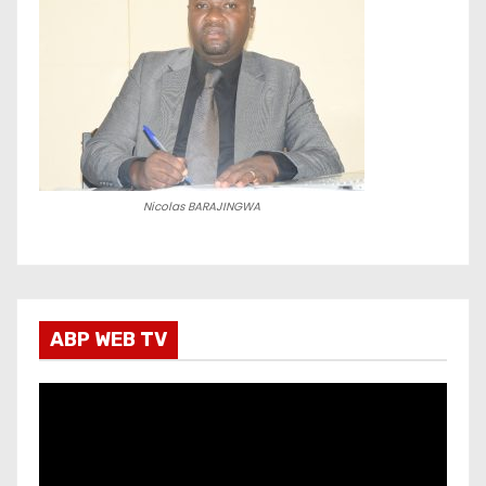
Nicolas BARAJINGWA
ABP WEB TV
L
e
c