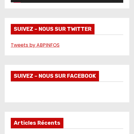
v
i
d
é
SUIVEZ – NOUS SUR TWITTER
o
Tweets by ABPINFOS
SUIVEZ – NOUS SUR FACEBOOK
Articles Récents