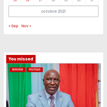
25
26
27
28
29
30
31
octobre 2021
« Sep
Nov »
You missed
BURUNDI
POLITIQUE