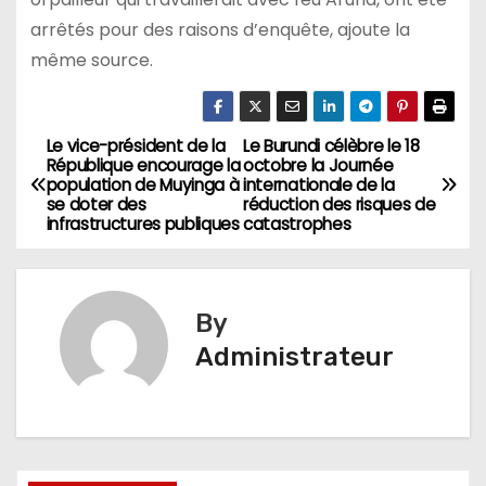
arrêtés pour des raisons d’enquête, ajoute la
même source.
Le vice-président de la
Le Burundi célèbre le 18
Navigation
République encourage la
octobre la Journée
population de Muyinga à
internationale de la
de
se doter des
réduction des risques de
infrastructures publiques
catastrophes
l’article
By
Administrateur