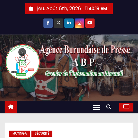
Skip
jeu. Août 6th, 2026
11:40:18 AM
to
content
MUYINGA
SÉCURITÉ