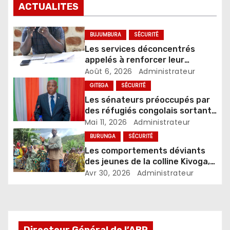
ACTUALITES
BUJUMBURA
SÉCURITÉ
Les services déconcentrés
appelés à renforcer leur
collaboration avec
Août 6, 2026
Administrateur
l’administration locale
GITEGA
SÉCURITÉ
Les sénateurs préoccupés par
des réfugiés congolais sortant
illégalement des camps et
Mai 11, 2026
Administrateur
affichant des comportements
BURUNGA
SÉCURITÉ
indignes
Les comportements déviants
des jeunes de la colline Kivoga,
à l’origine de l’insécurité
Avr 30, 2026
Administrateur
Directeur Général de l’ABP