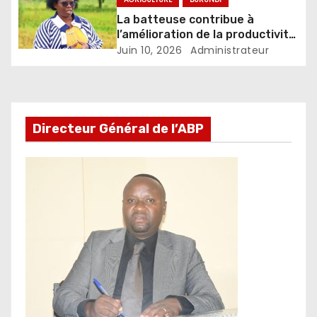
La batteuse contribue à
l’amélioration de la productivité
et à la réduction des pertes
Juin 10, 2026
Administrateur
chez les riziculteurs
Directeur Général de l’ABP