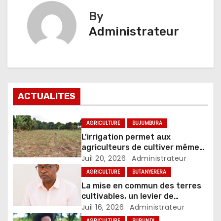
By
Administrateur
ACTUALITES
AGRICULTURE
BUJUMBURA
L’irrigation permet aux
agriculteurs de cultiver même
pendant la saison sèche
Juil 20, 2026
Administrateur
AGRICULTURE
BUTANYERERA
La mise en commun des terres
cultivables, un levier de
modernisation du secteur
Juil 16, 2026
Administrateur
agricole
AGRICULTURE
BURUNDI