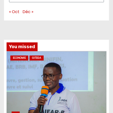
« Oct
Déc »
You missed
ECONOMIE
GITEGA