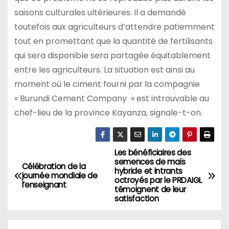
saisons culturales ultérieures. Il a demandé
toutefois aux agriculteurs d’attendre patiemment
tout en promettant que la quantité de fertilisants
qui sera disponible sera partagée équitablement
entre les agriculteurs. La situation est ainsi au
moment où le ciment fourni par la compagnie
« Burundi Cement Company » est introuvable au
chef-lieu de la province Kayanza, signale-t-on.
Les bénéficiaires des
Navigation
semences de maïs
Célébration de la
hybride et intrants
de
journée mondiale de
octroyés par le PRDAIGL
l’enseignant
témoignent de leur
l’article
satisfaction