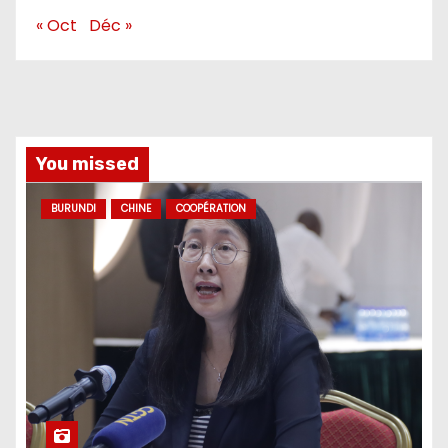
« Oct
Déc »
You missed
BURUNDI
CHINE
COOPÉRATION