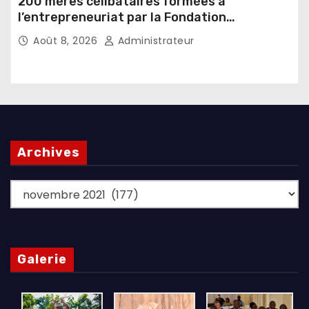
200 mères célibataires formées à
l’entrepreneuriat par la Fondation
Umugiraneza et l’OPDD
Août 8, 2026
Administrateur
Archives
Archives
Galerie