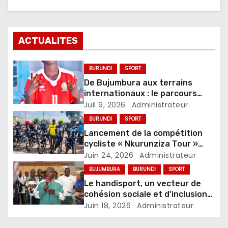
ACTUALITES
BURUNDI
SPORT
De Bujumbura aux terrains
internationaux : le parcours
inspirant de la jeune
Juil 9, 2026
Administrateur
footballeuse Niyomwungere
BURUNDI
SPORT
Lancement de la compétition
cycliste « Nkurunziza Tour »
2026
Juin 24, 2026
Administrateur
BUJUMBURA
BURUNDI
SPORT
Le handisport, un vecteur de
cohésion sociale et d’inclusion
des personnes vivant avec un
Juin 18, 2026
Administrateur
handicap