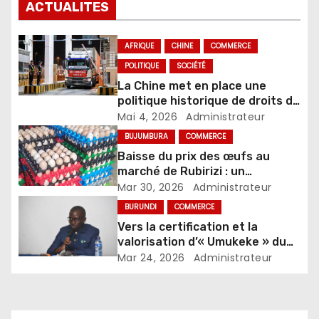
ACTUALITES
AFRIQUE
CHINE
COMMERCE
POLITIQUE
SOCIÉTÉ
La Chine met en place une
politique historique de droits de
douane nuls pour tous les pays
Mai 4, 2026
Administrateur
africains avec lesquels elle
BUJUMBURA
COMMERCE
entretient des relations
Baisse du prix des œufs au
diplomatiques
marché de Rubirizi : un
soulagement pour les
Mar 30, 2026
Administrateur
consommateurs
BURUNDI
COMMERCE
Vers la certification et la
valorisation d’« Umukeke » du
lac Tanganyika
Mar 24, 2026
Administrateur