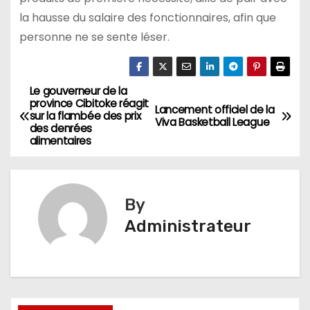
la hausse du salaire des fonctionnaires, afin que
personne ne se sente léser.
Le gouverneur de la
Navigation
province Cibitoke réagit
Lancement officiel de la
sur la flambée des prix
de
Viva Basketball League
des denrées
alimentaires
l’article
By
Administrateur