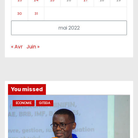
23
24
25
26
27
28
29
30
31
mai 2022
« Avr
Juin »
You missed
ECONOMIE
GITEGA