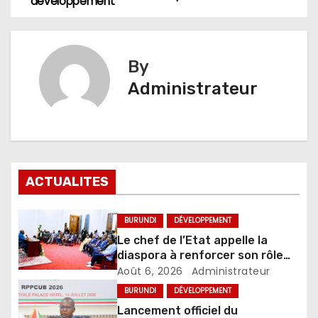
développement
l’article
By
Administrateur
ACTUALITES
BURUNDI
DÉVELOPPEMENT
Le chef de l’Etat appelle la
diaspora à renforcer son rôle
dans le développement du pays
Août 6, 2026
Administrateur
BURUNDI
DÉVELOPPEMENT
Lancement officiel du