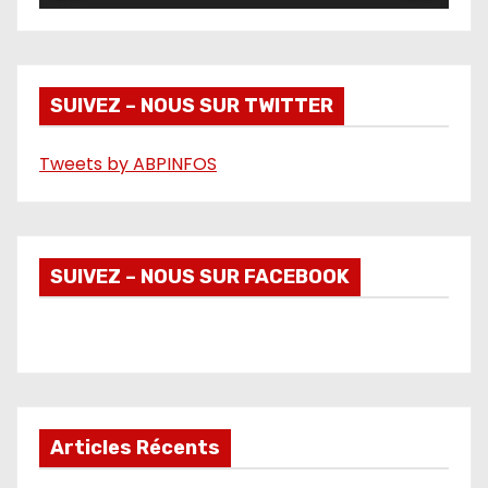
v
i
d
é
SUIVEZ – NOUS SUR TWITTER
o
Tweets by ABPINFOS
SUIVEZ – NOUS SUR FACEBOOK
Articles Récents