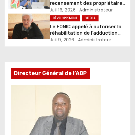
recensement des propriétaires
des propriétés ou parcelles
Juil 16, 2026
Administrateur
dans les centres urbains du
DÉVELOPPEMENT
GITEGA
Burundi
Le FONIC appelé à autoriser la
réhabilitation de l’adduction
d’eau Muzenga-Bugenyuzi
Juil 9, 2026
Administrateur
Directeur Général de l’ABP