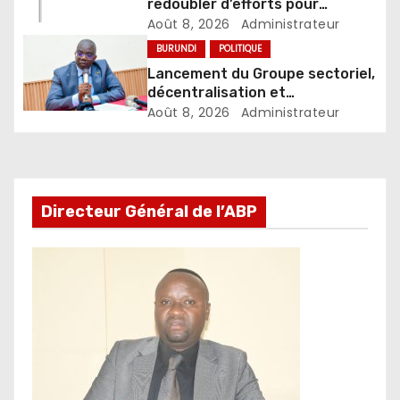
redoubler d’efforts pour
concrétiser la vision nationale
Août 8, 2026
Administrateur
BURUNDI
POLITIQUE
Lancement du Groupe sectoriel,
décentralisation et
développement local
Août 8, 2026
Administrateur
Directeur Général de l’ABP