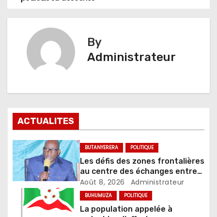
de
l’article
By
Administrateur
ACTUALITES
BUTANYERERA
POLITIQUE
Les défis des zones frontalières
au centre des échanges entre
le gouverneur et les autorités
Août 8, 2026
Administrateur
locales
BUHUMUZA
POLITIQUE
La population appelée à