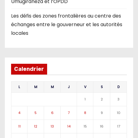
Umugiraneza et l’OPDD
Les défis des zones frontalières au centre des
échanges entre le gouverneur et les autorités
locales
Calendrier
L
M
M
J
V
S
D
1
2
3
4
5
6
7
8
9
10
11
12
13
14
15
16
17