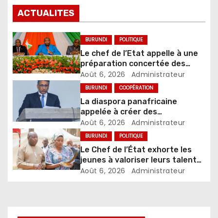
ACTUALITES
BURUNDI
POLITIQUE
Le chef de l’Etat appelle à une
préparation concertée des
élections de 2027
Août 6, 2026
Administrateur
BURUNDI
COOPÉRATION
La diaspora panafricaine
appelée à créer des
mécanismes favorisant
Août 6, 2026
Administrateur
l’investissement dans les pays
BURUNDI
POLITIQUE
d’origine
Le Chef de l’État exhorte les
jeunes à valoriser leurs talents
pour accélérer le
Août 6, 2026
Administrateur
développement