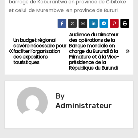
barrage de Kaburantwa en province de Cibitoke
et celui de Murembwe en province de Bururi.
Audience du Directeur
Navigation
Un budget régional
des opérations de la
s’avère nécessaire pour
Banque mondiale en
de
faciliter l’organisation
charge du Burundi à la
des expositions
Primature et à la Vice-
l’article
touristiques
présidence de la
République du Burundi
By
Administrateur