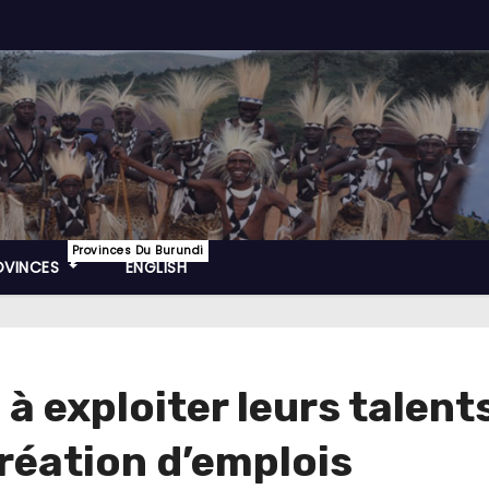
Provinces Du Burundi
OVINCES
ENGLISH
 exploiter leurs talents
réation d’emplois