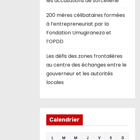
les accusations de sorcellerie
200 mères célibataires formées
à l’entrepreneuriat par la
Fondation Umugiraneza et
l’OPDD
Les défis des zones frontalières
au centre des échanges entre le
gouverneur et les autorités
locales
Calendrier
L
M
M
J
V
S
D