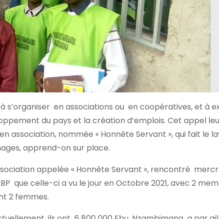
 s’organiser en associations ou en coopératives, et à e
oppement du pays et la création d’emplois. Cet appel leu
 en association, nommée « Honnête Servant », qui fait le l
énages, apprend-on sur place.
ociation appelée « Honnête Servant », rencontré mercre
’ABP que celle-ci a vu le jour en Octobre 2021, avec 2 me
nt 2 femmes.
actuellement, ils ont 6 800 000 Fbu. Nzambimana a par ail