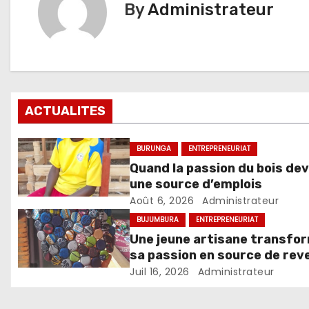
By
Administrateur
ACTUALITES
BURUNGA
ENTREPRENEURIAT
Quand la passion du bois dev
une source d’emplois
Août 6, 2026
Administrateur
BUJUMBURA
ENTREPRENEURIAT
Une jeune artisane transfo
sa passion en source de rev
grâce aux sous-plats
Juil 16, 2026
Administrateur