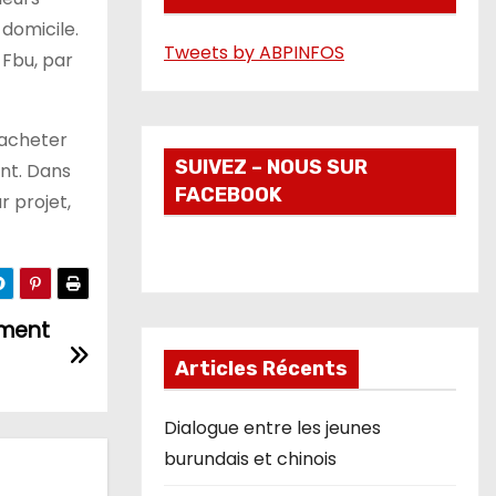
é
 domicile.
Tweets by ABPINFOS
o
 Fbu, par
’acheter
SUIVEZ – NOUS SUR
ent. Dans
FACEBOOK
r projet,
mment
Articles Récents
Dialogue entre les jeunes
burundais et chinois