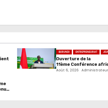
BURUNDI
ENTREPRENEURIAT
JEU
ient
Ouverture de la
11ème Conférence afric
l’incubation et l’accélé
Août 6, 2026
Administrateu
agribusiness
rme
enus