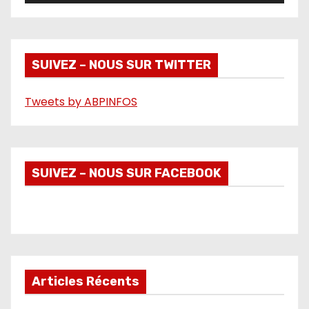
v
i
d
é
SUIVEZ – NOUS SUR TWITTER
o
Tweets by ABPINFOS
SUIVEZ – NOUS SUR FACEBOOK
Articles Récents