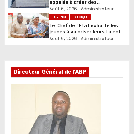
appelée à créer des
mécanismes favorisant
Août 6, 2026
Administrateur
l’investissement dans les pays
BURUNDI
POLITIQUE
d’origine
Le Chef de l’État exhorte les
jeunes à valoriser leurs talents
pour accélérer le
Août 6, 2026
Administrateur
développement
Directeur Général de l’ABP