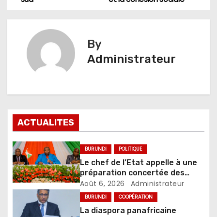
By
Administrateur
ACTUALITES
BURUNDI
POLITIQUE
Le chef de l’Etat appelle à une
préparation concertée des
élections de 2027
Août 6, 2026
Administrateur
BURUNDI
COOPÉRATION
La diaspora panafricaine