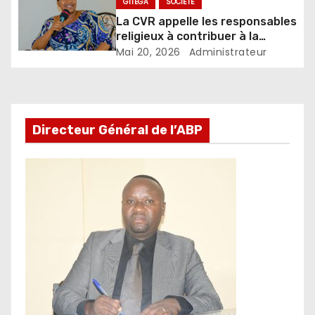
GITEGA
SOCIÉTÉ
La CVR appelle les responsables
religieux à contribuer à la
réduction des conflits au
Mai 20, 2026
Administrateur
Burundi
Directeur Général de l’ABP