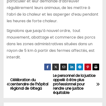
particulier et leur demande d’abreuver
régulièrement leurs animaux, de les mettre à
l’abri de la chaleur et les asperger d’eau pendant
les heures de forte chaleur.
Signalons que jusqu’à nouvel ordre, tout
mouvement, abattage et commerce des porcs
dans les zones administratives situées dans un
rayon de 5 km à partir des fermes affectés, est
interdit.
Le personnel de la justice
Navigation
Célébration du
appelé à être plus
centenaire de l’hôpital
professionnel pour
de
régional de Gitega
rendre une justice
équitable
l’article