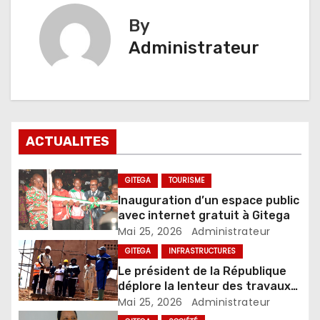
By
Administrateur
ACTUALITES
GITEGA
TOURISME
Inauguration d’un espace public
avec internet gratuit à Gitega
Mai 25, 2026
Administrateur
GITEGA
INFRASTRUCTURES
Le président de la République
déplore la lenteur des travaux
de construction du centre
Mai 25, 2026
Administrateur
naisseur de lapins à Karusi