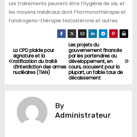
Les traitements peuvent être l’hygiène de vie, et
les moyens médicaux dont l’hormonothérapie et
l’androgeno-thérapie testostérone et autres.
Les projets du
Navigation
La CPD plaide pour
gouvernement financés
signature et la
par les partenaires au
de
ratification du traité
développement, en
d’interdiction des armes
cours, accusent pour la
l’article
nucléaires (TIAN)
plupart, un faible taux de
décaissement
By
Administrateur