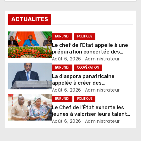
ACTUALITES
BURUNDI
POLITIQUE
Le chef de l’Etat appelle à une
préparation concertée des
élections de 2027
Août 6, 2026
Administrateur
BURUNDI
COOPÉRATION
La diaspora panafricaine
appelée à créer des
mécanismes favorisant
Août 6, 2026
Administrateur
l’investissement dans les pays
BURUNDI
POLITIQUE
d’origine
Le Chef de l’État exhorte les
jeunes à valoriser leurs talents
pour accélérer le
Août 6, 2026
Administrateur
développement