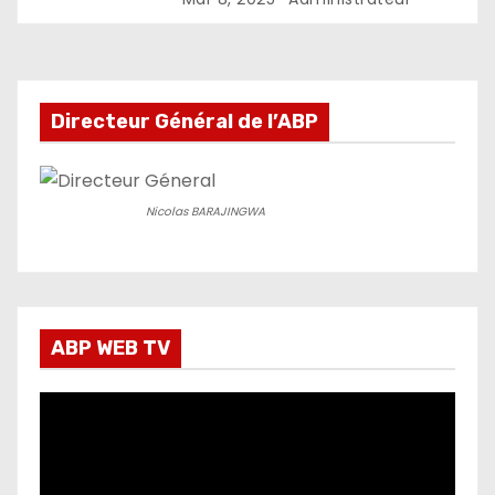
réseaux sociaux
Directeur Général de l’ABP
Nicolas BARAJINGWA
ABP WEB TV
L
e
c