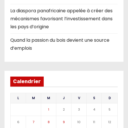
La diaspora panafricaine appelée à créer des
mécanismes favorisant l’investissement dans
les pays d’origine
Quand la passion du bois devient une source
d’emplois
Calendrier
L
M
M
J
V
S
D
1
2
3
4
5
6
7
8
9
10
11
12