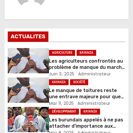
ACTUALITES
AGRICULTURE
KAYANZA
Les agriculteurs confrontés au
problème de manque du marché
d’écoulement de la production
Juin 3, 2025
Administrateur
du maïs
KAYANZA
SOCIÉTÉ
Le manque de toitures reste
une entrave majeure pour que
les déplacés de la crise de 1993
Mar 11, 2025
Administrateur
regagnent leurs collines
DÉVELOPPEMENT
KAYANZA
Les burundais appelés à ne pas
attacher d’importance aux
rumeurs circulant sur les
Mar 8, 2025
Administrateur