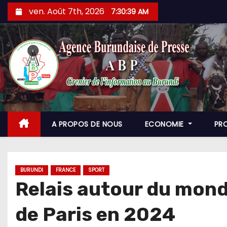
Skip
ven. Août 7th, 2026
7:30:41 AM
to
content
A PROPOS DE NOUS
ECONOMIE
PR
BURUNDI
FRANCE
SPORT
Relais autour du mond
de Paris en 2024