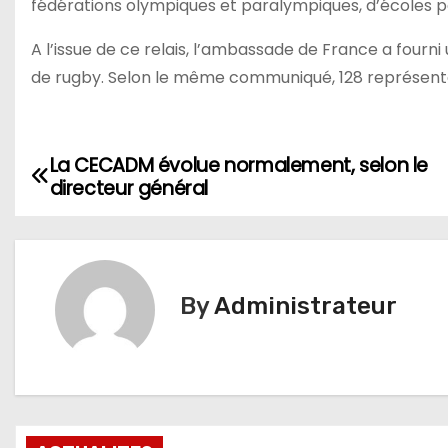
fédérations olympiques et paralympiques, d’écoles p
A l’issue de ce relais, l’ambassade de France a fourn
de rugby. Selon le même communiqué, 128 représentati
La CECADM évolue normalement, selon le
Navigation
directeur général
de
l’article
By
Administrateur