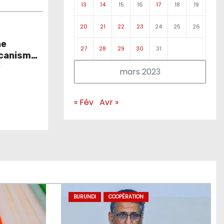
13
14
15
16
17
18
19
20
21
22
23
24
25
26
ne
27
28
29
30
31
écanismes
ement
r
mars 2023
« Fév
Avr »
BURUNDI
COOPÉRATION