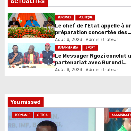
ACTUALITES
BURUNDI
POLITIQUE
Le chef de l’Etat appelle à u
préparation concertée des
élections de 2027
Août 6, 2026
Administrateur
BUTANYERERA
SPORT
Le Messager Ngozi conclut 
partenariat avec Burundi
Avocado Marketing pour sa
Août 6, 2026
Administrateur
relance
You missed
ECONOMIE
GITEGA
ASSAINISSE