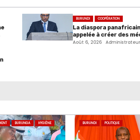
BURUNDI
COOPÉRATION
ne
La diaspora panafricai
appelée à créer des m
favorisant l’investiss
Août 6, 2026
Administrateu
dans les pays d’origine
un
MENT
BURUNGA
HYGIÈNE
BURUNDI
POLITIQUE