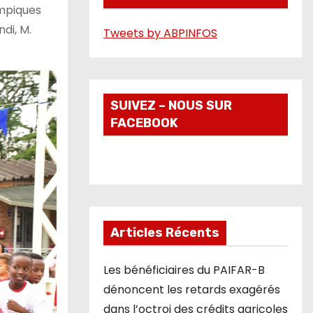
ympiques
é
di, M.
Tweets by ABPINFOS
o
SUIVEZ – NOUS SUR
FACEBOOK
Articles Récents
Les bénéficiaires du PAIFAR-B
dénoncent les retards exagérés
dans l’octroi des crédits agricoles