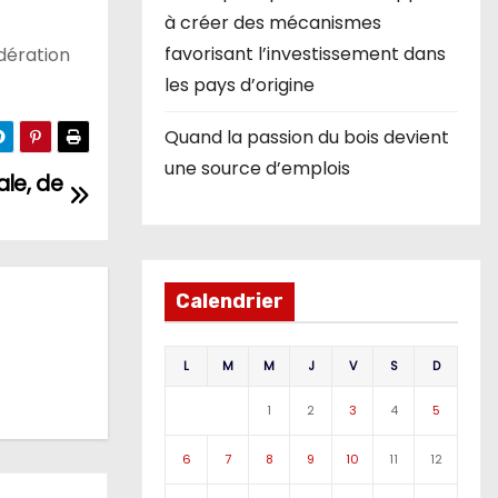
à créer des mécanismes
favorisant l’investissement dans
édération
les pays d’origine
Quand la passion du bois devient
une source d’emplois
ale, de
Calendrier
L
M
M
J
V
S
D
1
2
3
4
5
6
7
8
9
10
11
12