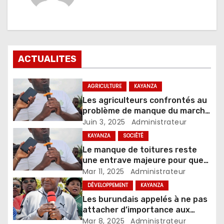
ACTUALITES
AGRICULTURE
KAYANZA
Les agriculteurs confrontés au
problème de manque du marché
d’écoulement de la production
Juin 3, 2025
Administrateur
du maïs
KAYANZA
SOCIÉTÉ
Le manque de toitures reste
une entrave majeure pour que
les déplacés de la crise de 1993
Mar 11, 2025
Administrateur
regagnent leurs collines
DÉVELOPPEMENT
KAYANZA
Les burundais appelés à ne pas
attacher d’importance aux
rumeurs circulant sur les
Mar 8, 2025
Administrateur