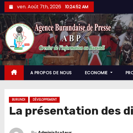
Skip
ven. Août 7th, 2026
10:24:53 AM
to
content
A PROPOS DE NOUS
ECONOMIE
PR
BURUNDI
DÉVELOPPEMENT
La présentation des d
By
Administrateur