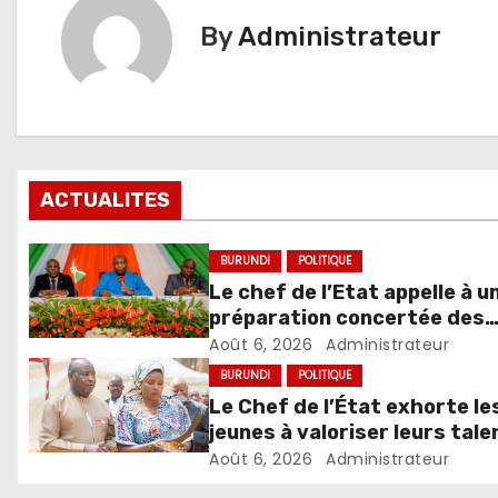
By
Administrateur
ACTUALITES
BURUNDI
POLITIQUE
Le chef de l’Etat appelle à u
préparation concertée des
élections de 2027
Août 6, 2026
Administrateur
BURUNDI
POLITIQUE
Le Chef de l’État exhorte le
jeunes à valoriser leurs tale
pour accélérer le
Août 6, 2026
Administrateur
développement