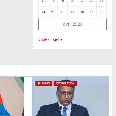
17
18
19
20
21
22
23
24
25
26
27
28
29
30
avril 2023
« Mar
Mai »
BURUNDI
COOPÉRATION