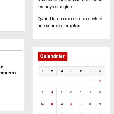
les pays d’origine
Quand la passion du bois devient
une source d’emplois
Calendrier
ne
L
M
M
J
V
S
D
écanismes
ement
r
1
2
3
4
5
6
7
8
9
10
11
12
13
14
15
16