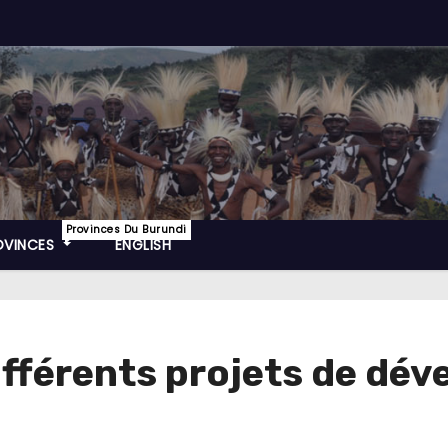
Provinces Du Burundi
OVINCES
ENGLISH
ifférents projets de dé