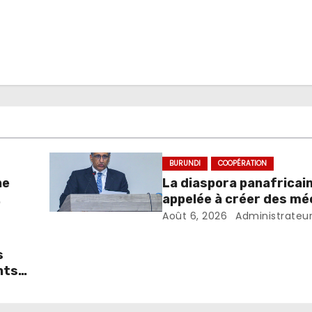
BURUNDI
COOPÉRATION
ne
La diaspora panafricai
appelée à créer des m
favorisant l’investiss
Août 6, 2026
Administrateu
dans les pays d’origine
s
nts