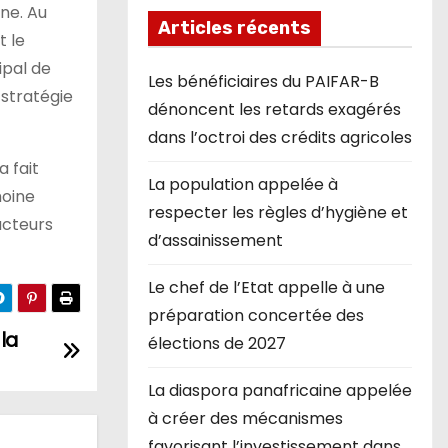
ne. Au
Articles récents
t le
ipal de
Les bénéficiaires du PAIFAR-B
 stratégie
dénoncent les retards exagérés
dans l’octroi des crédits agricoles
a fait
La population appelée à
moine
respecter les règles d’hygiène et
acteurs
d’assainissement
Le chef de l’Etat appelle à une
préparation concertée des
 la
élections de 2027
La diaspora panafricaine appelée
à créer des mécanismes
favorisant l’investissement dans