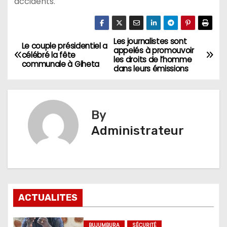
accidents.
Les journalistes sont
Navigation
Le couple présidentiel a
appelés à promouvoir
célébré la fête
les droits de l’homme
de
communale à Giheta
dans leurs émissions
l’article
By
Administrateur
ACTUALITES
BUJUMBURA
SÉCURITÉ