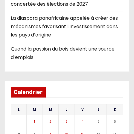
concertée des élections de 2027
La diaspora panafricaine appelée à créer des
mécanismes favorisant l’investissement dans
les pays d’origine
Quand la passion du bois devient une source
d’emplois
Calendrier
L
M
M
J
V
S
D
1
2
3
4
5
6