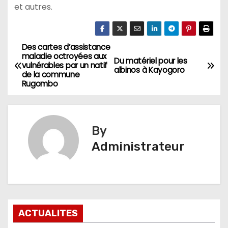
et autres.
Des cartes d’assistance
Navigation
maladie octroyées aux
Du matériel pour les
vulnérables par un natif
de
albinos à Kayogoro
de la commune
Rugombo
l’article
By
Administrateur
ACTUALITES