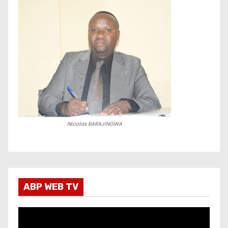
Nicolas BARAJINGWA
ABP WEB TV
L
e