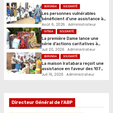
BURUNGA
SOLIDARITÉ
Les personnes vulnérables
bénéficient d’une assistance à
l’occasion de la Journée de
Août 6, 2026
Administrateur
solidarité communautaire
GITEGA
SOLIDARITÉ
La première Dame lance une
série d’actions caritatives à
l’occasion de son jubilé d’or
Juil 20, 2026
Administrateur
BURUNGA
SOLIDARITÉ
La maison Iratabara reçoit une
assistance en faveur des 107
orphelins qu’elle héberge
Juil 16, 2026
Administrateur
Directeur Général de l’ABP