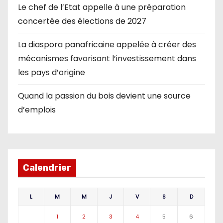
Le chef de l’Etat appelle à une préparation
concertée des élections de 2027
La diaspora panafricaine appelée à créer des
mécanismes favorisant l’investissement dans
les pays d’origine
Quand la passion du bois devient une source
d’emplois
Calendrier
L
M
M
J
V
S
D
1
2
3
4
5
6