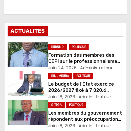
ACTUALITES
BURUNDI
POLITIQUE
Formation des membres des
CEPI sur le professionnalisme
pour préparer les prochaines
Juin 24, 2026
Administrateur
élections
BUJUMBURA
POLITIQUE
Le budget de l’Etat exercice
2026/2027 fixé à 7 020,6
milliards de BIF
Juin 18, 2026
Administrateur
GITEGA
POLITIQUE
Les membres du gouvernement
répondent aux préoccupations
des médias et du public
Juin 18, 2026
Administrateur