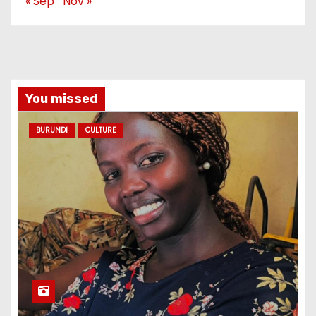
« Sep
Nov »
You missed
BURUNDI
CULTURE