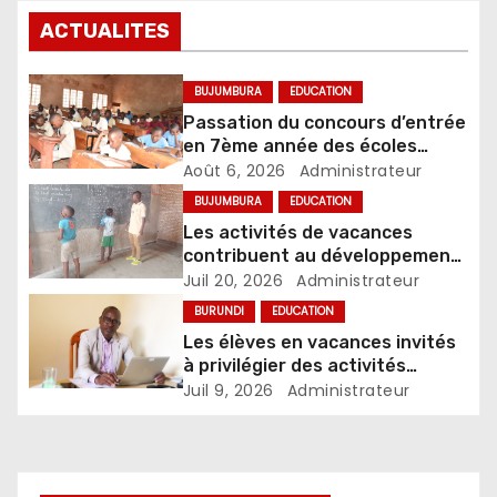
ACTUALITES
BUJUMBURA
EDUCATION
Passation du concours d’entrée
en 7ème année des écoles
d’excellence, édition 2026
Août 6, 2026
Administrateur
BUJUMBURA
EDUCATION
Les activités de vacances
contribuent au développement
des compétences chez les
Juil 20, 2026
Administrateur
enfants
BURUNDI
EDUCATION
Les élèves en vacances invités
à privilégier des activités
constructives
Juil 9, 2026
Administrateur