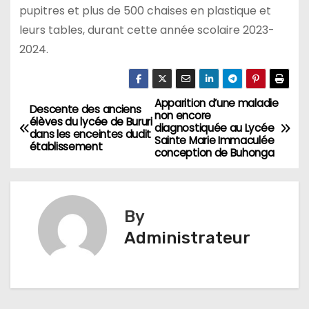
pupitres et plus de 500 chaises en plastique et
leurs tables, durant cette année scolaire 2023-
2024.
Apparition d’une maladie
Navigation
Descente des anciens
non encore
élèves du lycée de Bururi
diagnostiquée au Lycée
de
dans les enceintes dudit
Sainte Marie Immaculée
établissement
conception de Buhonga
l’article
By
Administrateur