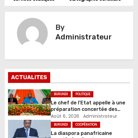
de
l’article
By
Administrateur
ACTUALITES
BURUNDI
POLITIQUE
Le chef de l’Etat appelle à une
préparation concertée des
élections de 2027
Août 6, 2026
Administrateur
BURUNDI
COOPÉRATION
La diaspora panafricaine