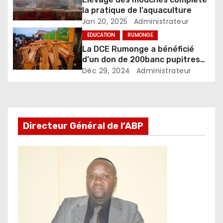
la pratique de l’aquaculture
Jan 20, 2025
Administrateur
EDUCATION
RUMONGE
La DCE Rumonge a bénéficié
d’un don de 200banc pupitres
de la part de la MECI-
Déc 29, 2024
Administrateur
Microfinance
Directeur Général de l’ABP