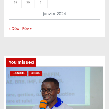
29
30
31
janvier 2024
« Déc
Fév »
You missed
ECONOMIE
GITEGA