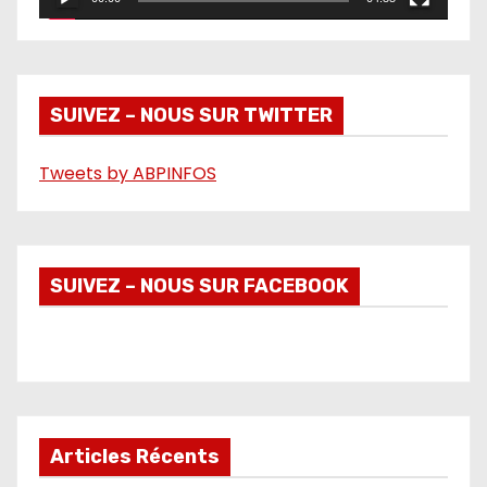
v
i
d
é
SUIVEZ – NOUS SUR TWITTER
o
Tweets by ABPINFOS
SUIVEZ – NOUS SUR FACEBOOK
Articles Récents