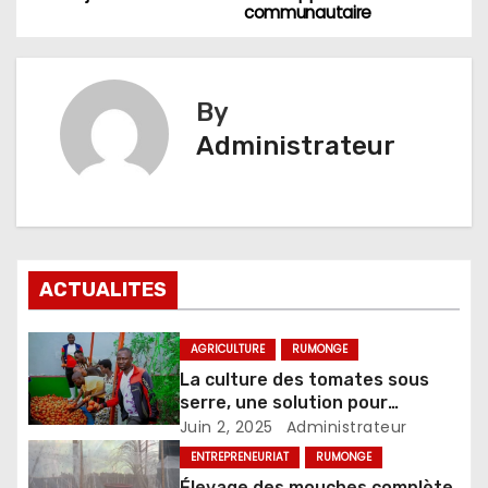
l’article
communautaire
By
Administrateur
ACTUALITES
AGRICULTURE
RUMONGE
La culture des tomates sous
serre, une solution pour
l’augmentation du rendement
Juin 2, 2025
Administrateur
ENTREPRENEURIAT
RUMONGE
Élevage des mouches complète