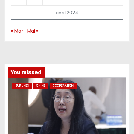
avril 2024
« Mar
Mai »
You missed
BURUNDI
CHINE
COOPÉRATION