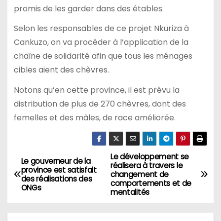
promis de les garder dans des étables.
Selon les responsables de ce projet Nkuriza à
Cankuzo, on va procéder à l’application de la
chaîne de solidarité afin que tous les ménages
cibles aient des chèvres.
Notons qu’en cette province, il est prévu la
distribution de plus de 270 chèvres, dont des
femelles et des mâles, de race améliorée.
Le développement se
Navigation
Le gouverneur de la
réalisera à travers le
province est satisfait
changement de
de
des réalisations des
comportements et de
ONGs
mentalités
l’article