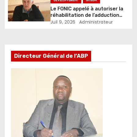
DÉVELOPPEMENT
GITEGA
Burundi
Le FONIC appelé à autoriser la
réhabilitation de l’adduction
d’eau Muzenga-Bugenyuzi
Juil 9, 2026
Administrateur
Directeur Général de l’ABP