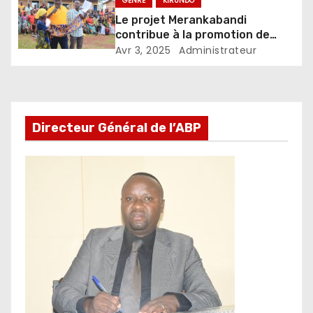
GENRE
KIRUNDO
Le projet Merankabandi
contribue à la promotion de
l’autonomisation de la femme
Avr 3, 2025
Administrateur
Directeur Général de l’ABP