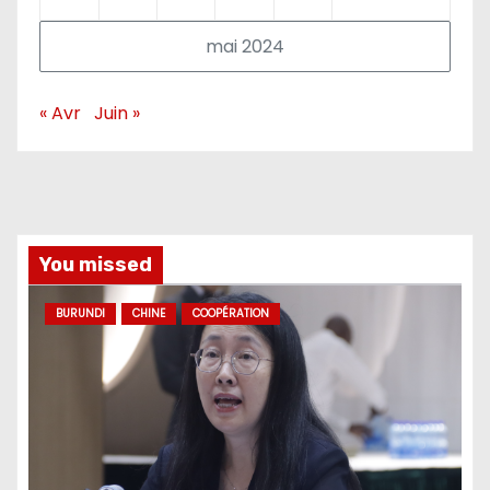
mai 2024
« Avr
Juin »
You missed
BURUNDI
CHINE
COOPÉRATION