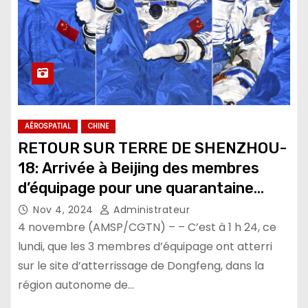
AÉROSPATIAL
CHINE
RETOUR SUR TERRE DE SHENZHOU-
18: Arrivée à Beijing des membres
d’équipage pour une quarantaine
médicale et un bilan de santé
Nov 4, 2024
Administrateur
4 novembre (AMSP/CGTN) – – C’est à 1 h 24, ce
lundi, que les 3 membres d’équipage ont atterri
sur le site d’atterrissage de Dongfeng, dans la
région autonome de…