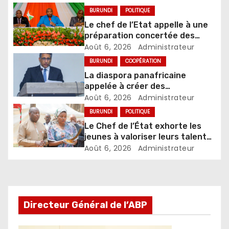
BURUNDI
POLITIQUE
Le chef de l’Etat appelle à une
préparation concertée des
élections de 2027
Août 6, 2026
Administrateur
BURUNDI
COOPÉRATION
La diaspora panafricaine
appelée à créer des
mécanismes favorisant
Août 6, 2026
Administrateur
l’investissement dans les pays
BURUNDI
POLITIQUE
d’origine
Le Chef de l’État exhorte les
jeunes à valoriser leurs talents
pour accélérer le
Août 6, 2026
Administrateur
développement
Directeur Général de l’ABP