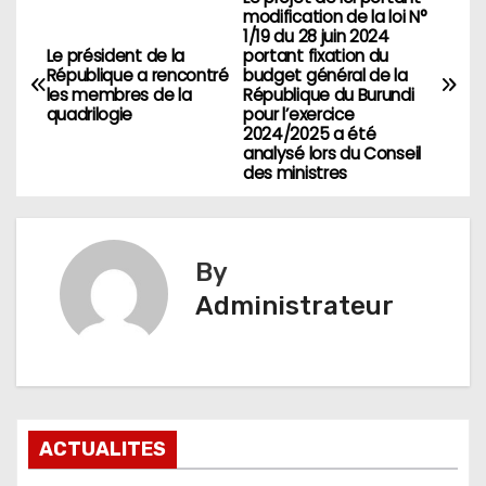
Navigation
modification de la loi N°
1/19 du 28 juin 2024
de
Le président de la
portant fixation du
République a rencontré
budget général de la
l’article
les membres de la
République du Burundi
quadrilogie
pour l’exercice
2024/2025 a été
analysé lors du Conseil
des ministres
By
Administrateur
ACTUALITES