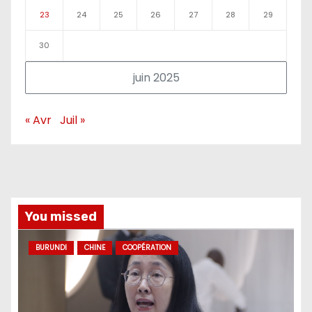
23
24
25
26
27
28
29
30
juin 2025
« Avr
Juil »
You missed
BURUNDI
CHINE
COOPÉRATION