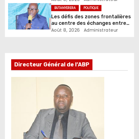
sexuellement transmissibles
BUTANYERERA
POLITIQUE
Les défis des zones frontalières
au centre des échanges entre
le gouverneur et les autorités
Août 8, 2026
Administrateur
locales
Directeur Général de l’ABP