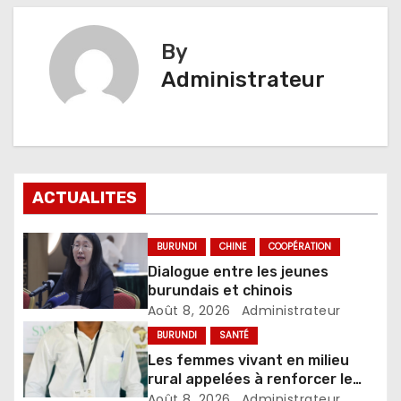
By
Administrateur
ACTUALITES
BURUNDI
CHINE
COOPÉRATION
Dialogue entre les jeunes
burundais et chinois
Août 8, 2026
Administrateur
BURUNDI
SANTÉ
Les femmes vivant en milieu
rural appelées à renforcer le
dépistage des infections
Août 8, 2026
Administrateur