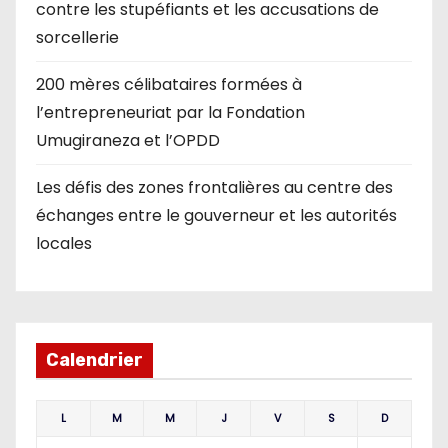
contre les stupéfiants et les accusations de
sorcellerie
200 mères célibataires formées à
l’entrepreneuriat par la Fondation
Umugiraneza et l’OPDD
Les défis des zones frontalières au centre des
échanges entre le gouverneur et les autorités
locales
Calendrier
L
M
M
J
V
S
D