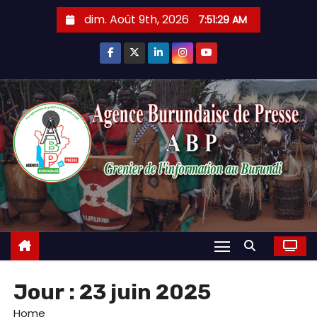
Skip
dim. Août 9th, 2026
7:51:30 AM
to
content
Jour :
23 juin 2025
Home