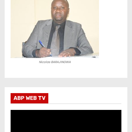
Nicolas BARAJINGWA
ABP WEB TV
L
e
c