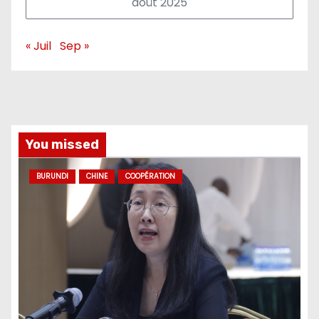
août 2025
« Juil
Sep »
You missed
BURUNDI
CHINE
COOPÉRATION