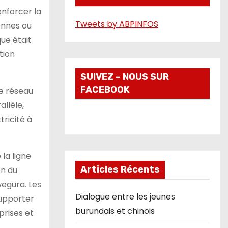
enforcer la
é
Tweets by ABPINFOS
iennes ou
o
ue était
tion
SUIVEZ – NOUS SUR
FACEBOOK
e réseau
llèle,
tricité à
la ligne
Articles Récents
on du
wegura. Les
Dialogue entre les jeunes
supporter
burundais et chinois
prises et