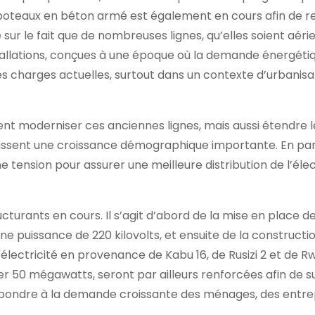
de poteaux en béton armé est également en cours afin de r
 sur le fait que de nombreuses lignes, qu’elles soient aér
stallations, conçues à une époque où la demande énergétiq
s charges actuelles, surtout dans un contexte d’urbanisa
t moderniser ces anciennes lignes, mais aussi étendre l
issent une croissance démographique importante. En para
e tension pour assurer une meilleure distribution de l’élec
rants en cours. Il s’agit d’abord de la mise en place de 
puissance de 220 kilovolts, et ensuite de la constructi
l’électricité en provenance de Kabu 16, de Rusizi 2 et de R
ter 50 mégawatts, seront par ailleurs renforcées afin de 
épondre à la demande croissante des ménages, des entre