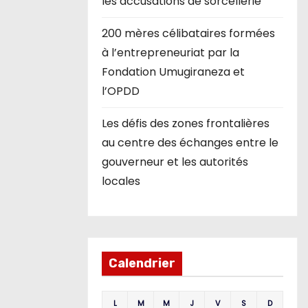
les accusations de sorcellerie
200 mères célibataires formées
à l’entrepreneuriat par la
Fondation Umugiraneza et
l’OPDD
Les défis des zones frontalières
au centre des échanges entre le
gouverneur et les autorités
locales
Calendrier
L
M
M
J
V
S
D