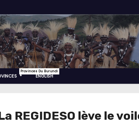
Provinces Du Burundi
OVINCES
ENGLISH
 La REGIDESO lève le voile