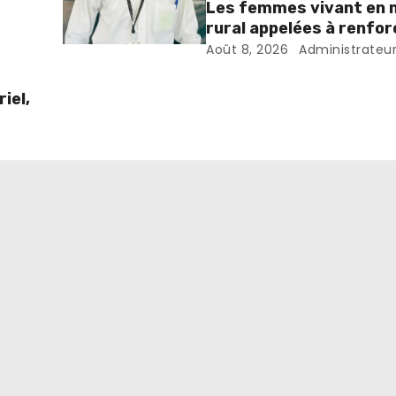
Les femmes vivant en m
rural appelées à renfor
dépistage des infectio
Août 8, 2026
Administrateu
sexuellement transmis
iel,