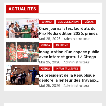
ACTUALITES
BURUNDI
COMMUNICATION
MÉDIAS
Onze journalistes, lauréats du
Prix Média édition 2026, primés
Mai 28, 2026
Administrateur
GITEGA
TOURISME
Inauguration d’un espace public
avec internet gratuit à Gitega
Mai 25, 2026
Administrateur
GITEGA
INFRASTRUCTURES
Le président de la République
déplore la lenteur des travaux
de construction du centre
Mai 25, 2026
Administrateur
naisseur de lapins à Karusi